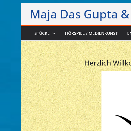
Zum
Maja Das Gupta &
Inhalt
springen
STÜCKE
HÖRSPIEL / MEDIENKUNST
E
Herzlich Wil