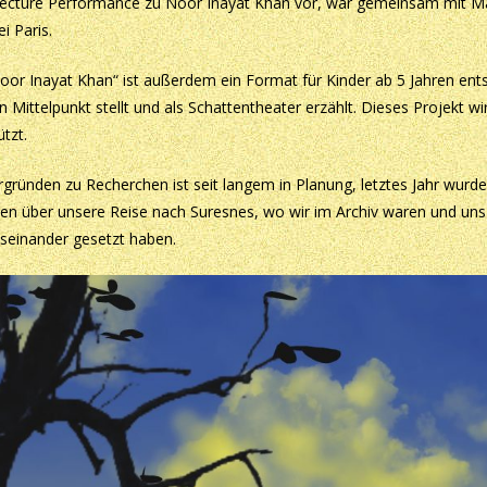
 Lecture Performance zu Noor Inayat Khan vor, war gemeinsam mit M
i Paris.
oor Inayat Khan“ ist außerdem ein Format für Kinder ab 5 Jahren ent
 Mittelpunkt stellt und als Schattentheater erzählt. Dieses Projekt 
tzt.
gründen zu Recherchen ist seit langem in Planung, letztes Jahr wurd
echen über unsere Reise nach Suresnes, wo wir im Archiv waren und u
seinander gesetzt haben.