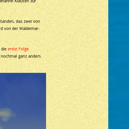
arianne Klausen zur
standen, das zwei von
wird von der Waldemar-
e die
erste Folge
ns nochmal ganz anders