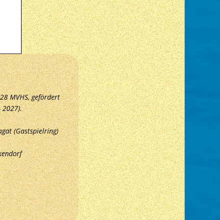
28 MVHS, gefördert 
- 2027).
at (Gastspielring) 
kendorf  