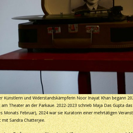
er Künstlerin und Widerstandskämpferin Noor Inayat Khan begann 2
am Theater an der Parkaue. 2022-2023 schrieb Maja Das Gupta das 
es Monats Februar), 2024 war sie Kuratorin einer mehrtätigen Verans
mit Sandra Chatterjee.